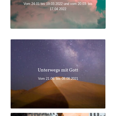
Sechs Wochen lesen wir im Matthäus-Evangelium, vier
Vom 24.01 bis 19.03.2022 und vom 20.03. bis
Wochen bereiten wir uns mit verschiedenen Texten auf
17.04.2022
Ostern vor.
Unterwegs mit Gott
Unterwegs mit Gott
as Bibelprojekt dauert
Wir lesen das erste Buch Mose, d
49 Tage. Neben dem gemeinsamen Bibellesen, hören
Vom 21.06. bis 08.08.2021
wir sieben begleitende Predigten zum Text und werden
uns in Kleingruppen dazu austauschen.