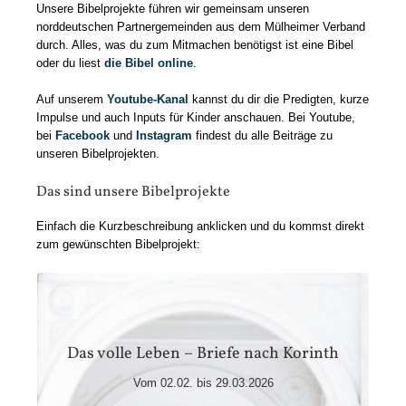
Unsere Bibelprojekte führen wir gemeinsam unseren
norddeutschen Partnergemeinden aus dem Mülheimer Verband
durch.
Alles, was du
zum Mitmachen
benötigst ist eine Bibel
oder du liest
die Bibel online
.
Auf unserem
Youtube-Kanal
kannst du dir die Predigten, kurze
Impulse und auch Inputs für Kinder anschauen. Bei Youtube,
bei
Facebook
und
Instagram
findest du alle Beiträge zu
unseren Bibelprojekten.
Das sind unsere Bibelprojekte
Einfach die Kurzbeschreibung anklicken und du kommst direkt
zum gewünschten Bibelprojekt:
Das volle Leben – Briefe nach Korinth
Tauche in die beiden Korintherbriefe ein – zwei
Das volle Leben – Briefe nach Korinth
inspirierende Texte voller praktischer Impulse für deinen
Alltag. Paulus schreibt ehrlich, leidenschaftlich und mit
Vom 02.02. bis 29.03.2026
großer geistlicher Tiefe – und lädt dich ein, dein Leben