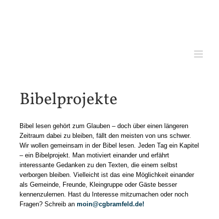
Zum
Inhalt
springen
Bibelprojekte
Bibel lesen gehört zum Glauben – doch über einen längeren
Zeitraum dabei zu bleiben, fällt den meisten von uns schwer.
Wir wollen gemeinsam in der Bibel lesen. Jeden Tag ein Kapitel
– ein Bibelprojekt.
Man motiviert einander und erfährt
interessante Gedanken zu den Texten, die einem selbst
verborgen bleiben
.
V
ielleicht
ist das
eine Möglichkeit
einander
als Gemeinde, Freunde, Kleingruppe oder Gäste besser
kennenzulernen
. Hast du Interesse mitzumachen oder noch
Fragen? Schreib an
moin@cgbramfeld.de
!